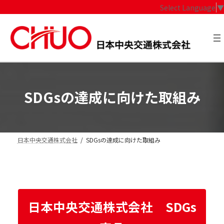
コ
ナ
Select Language
▼
ン
ビ
テ
ゲ
ン
ー
ツ
シ
へ
ョ
ス
ン
キ
に
ッ
移
SDGsの達成に向けた取組み
プ
動
日本中央交通株式会社
SDGsの達成に向けた取組み
日本中央交通株式会社 SDGs